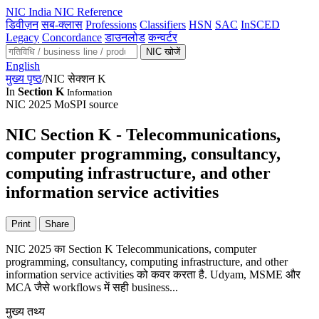
NIC
India NIC Reference
डिवीज़न
सब-क्लास
Professions
Classifiers
HSN
SAC
InSCED
Legacy
Concordance
डाउनलोड
कन्वर्टर
NIC खोजें
English
मुख्य पृष्ठ
/
NIC सेक्शन K
In
Section K
Information
NIC 2025
MoSPI source
NIC Section K - Telecommunications,
computer programming, consultancy,
computing infrastructure, and other
information service activities
Print
Share
NIC 2025 का Section K Telecommunications, computer
programming, consultancy, computing infrastructure, and other
information service activities को कवर करता है. Udyam, MSME और
MCA जैसे workflows में सही business...
मुख्य तथ्य