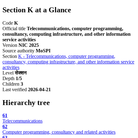
Section K at a Glance
Code
K
Official title
Telecommunications, computer programming,
consultancy, computing infrastructure, and other information
service activities
Version
NIC 2025
Source authority
MoSPI
Section
K - Telecommunications, computer programming,
consultancy, computing infrastructure, and other information service
activities
Level
सेक्शन
Depth
1/5
Children
3
Last verified
2026-04-21
Hierarchy tree
61
Telecommunications
62
Computer programming, consultancy and related activities
63